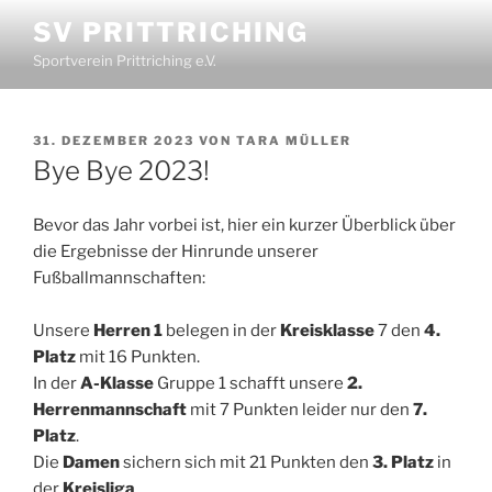
SV PRITTRICHING
Sportverein Prittriching e.V.
31. DEZEMBER 2023
VON
TARA MÜLLER
Bye Bye 2023!
Bevor das Jahr vorbei ist, hier ein kurzer Überblick über
die Ergebnisse der Hinrunde unserer
Fußballmannschaften:
Unsere
Herren 1
belegen in der
Kreisklasse
7 den
4.
Platz
mit 16 Punkten.
In der
A-Klasse
Gruppe 1 schafft unsere
2.
Herrenmannschaft
mit 7 Punkten leider nur den
7.
Platz
.
Die
Damen
sichern sich mit 21 Punkten den
3. Platz
in
der
Kreisliga
.