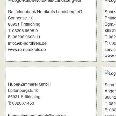
Raiffeisenbank Nordkreis Landsberg eG
Spark
Sonnenstr. 13
Prittr
86931 Prittriching
Bgm.-F
86931 
T: 08206.9608-0
F: 08206.9608-11
T: 08
F: 08
info@rb-nordkreis.de
www.rb-nordkreis.de
servi
www.s
Huber-Zimmerei GmbH
Schre
Leitenbergstr. 10
Angers
86931 Prittriching
86842
T: 08206.1453
T: 08
F: 08
huber-zimmerei-gmbh@web.de