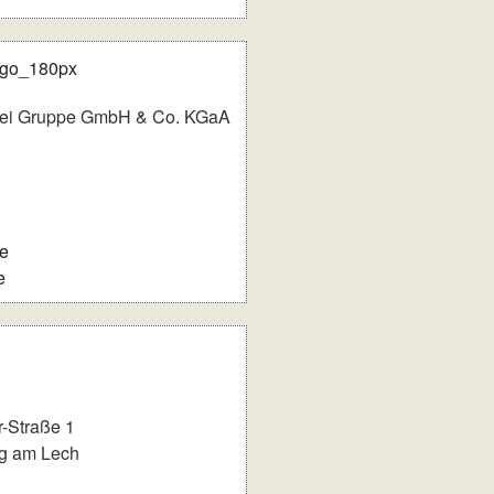
rei Gruppe GmbH & Co. KGaA
e
e
r-Straße 1
g am Lech