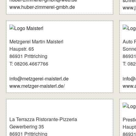
schre
www.huber-zimmerei-gmbh.de
www.j
Metzgerei Martin Maisterl
Auto 
Haupstr. 65
Sonne
86931 Prittriching
86931 
T: 08206.4667766
T: 08
info@metzgerei-maisterl.de
info@
www.metzger-maisterl.de/
www.a
La Terrazza Ristorante-Pizzeria
Prest
Gewerbering 35
Haupts
86931 Prittriching
86931 