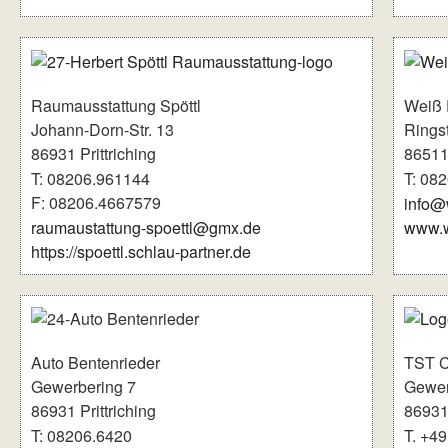
Raumausstattung Spöttl
Weiß 
Johann-Dorn-Str. 13
Rings
86931 Prittriching
86511
T: 08206.961144
T: 08
F: 08206.4667579
info@
raumaustattung-spoettl@gmx.de
www.w
https://spoettl.schlau-partner.de
Auto Bentenrieder
TST C
Gewerbering 7
Gewer
86931 Prittriching
86931 
T: 08206.6420
T. +4