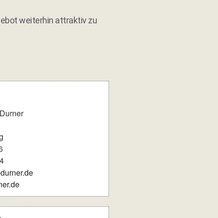
ebot weiterhin attraktiv zu
 Durner
g
6
4
-durner.de
ner.de