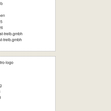
ib
hen
25
26
st-treib.gmbh
t-treib.gmbh
g
3
8