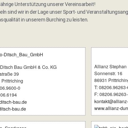
gjährige Unterstützung unserer Vereinsarbeit!
ln sind wir in der Lage unser Sport- und Veranstaltungsang
squalität in unserem Burching zu leisten.
Allianz Stephan
 Ditsch Bau GmbH & Co. KG
Sonnenstr. 16
straße 39
86931 Prittrichin
Prittriching
T: 08206.96263-
206.9600-0
F: 08206.96263-
206.6194
kontakt@allianz
ditsch-bau.de
www.allianz-dur
itsch-bau.de