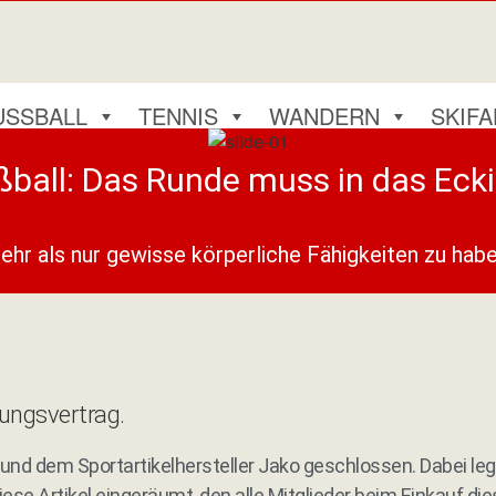
USSBALL
TENNIS
WANDERN
SKIF
ßball: Das Runde muss in das Ecki
mehr als nur gewisse körperliche Fähigkeiten zu hab
tungsvertrag.
nd dem Sportartikelhersteller Jako geschlossen. Dabei legt
diese Artikel eingeräumt,
den alle Mitglieder beim Einkauf die