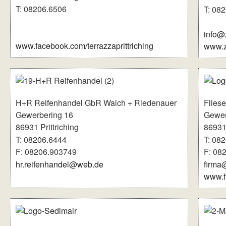
T: 08206.6506
T: 08
info@
www.facebook.com/terrazzaprittriching
www.z
H+R Reifenhandel GbR Walch + Riedenauer
Flies
Gewerbering 16
Gewer
86931 Prittriching
86931 
T: 08206.6444
T: 08
F: 08206.903749
F: 08
hr.reifenhandel@web.de
firma@
www.fl