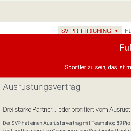
SV PRITTRICHING
F
Fu
Sportler zu sein, das ist 
Ausrüstungsvertrag
Drei starke Partner… jeder profitiert vom Ausrüs
Der SVP hat einen Ausrüstervertrag mit Teamshop 89 Pio u
fest und bekommt im Gegenzug einen
Sonderrabat
t auf 