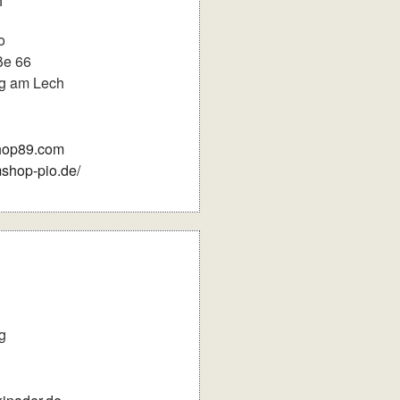
o
ße 66
g am Lech
hop89.com
mshop-pio.de/
g