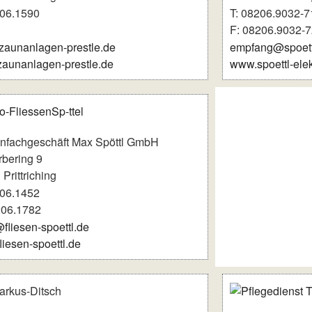
206.1590
T: 08206.9032-7
F: 08206.9032-7
zaunanlagen-prestle.de
empfang@spoettl
aunanlagen-prestle.de
www.spoettl-ele
enfachgeschäft Max Spöttl GmbH
bering 9
Prittriching
206.1452
206.1782
fliesen-spoettl.de
iesen-spoettl.de