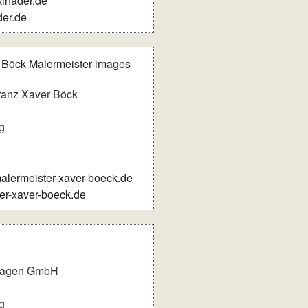
inader.de
er.de
Franz Xaver Böck
g
lermeister-xaver-boeck.de
r-xaver-boeck.de
nlagen GmbH
g