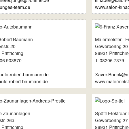
inerei.junge@t-online.de
kinader@salon-k
unges-team.de
www.salon-kinad
Robert Baumann
Malermeister - 
nstr. 20
Gewerbering 20
Prittriching
86931 Prittrichin
206.903870
T: 08206.7379
auto-robert-baumann.de
Xaver-Boeck@ma
uto-robert-baumann.de
www.malermeiste
le Zaunanlagen
Spöttl Elektroa
tr. 26a
Gewerbering 27
Prittriching
86931 Prittrichin