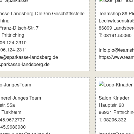
asse Landsberg-Dießen Geschäftsstelle
Teamshop 89 Pi
iching
Lechwiesenstra
ranz-Ditsch-Str. 7
86899 Landsber
Prittriching
T: 08191.50060
206.124-2310
206.124-2311
info.pio@teams
ce@sparkasse-landsberg.de
https://www.tea
parkasse-landsberg.de
inerei Junges Team
Salon Kinader
tr. 55a
Hauptstr. 20
 Türkheim
86931 Prittrichin
245.9672737
T: 08206.332
245.9683930