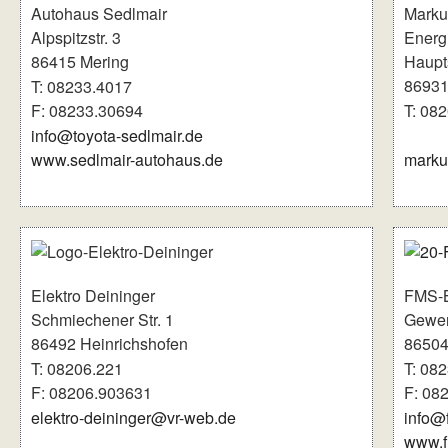
Autohaus Sedlmair
Marku
Alpspitzstr. 3
Energ
86415 Mering
Haupts
86931 
T: 08233.4017
F: 08233.30694
T: 08
info@toyota-sedlmair.de
www.sedlmair-autohaus.de
marku
Elektro Deininger
FMS-
Schmiechener Str. 1
Gewer
86492 Heinrichshofen
86504
T: 08206.221
T: 08
F: 08206.903631
F: 08
elektro-deininger@vr-web.de
info@
www.f