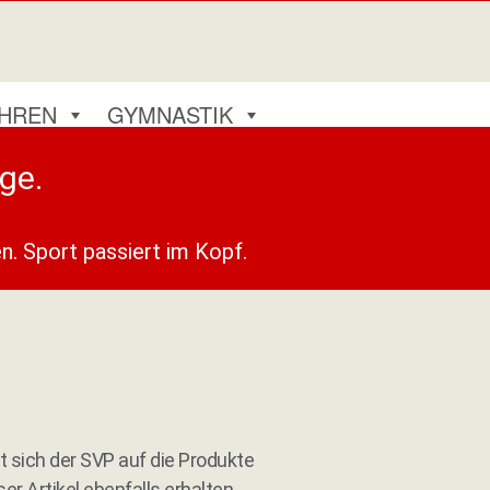
AHREN
GYMNASTIK
ge.
en. Sport passiert im Kopf.
 sich der SVP auf die Produkte
ser Artikel ebenfalls erhalten