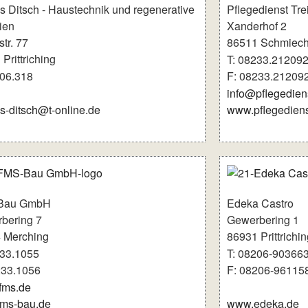
s Ditsch - Haustechnik und regenerative
Pflegedienst Tre
ien
Xanderhof 2
tr. 77
86511 Schmiec
Prittriching
T: 08233.21209
206.318
F: 08233.21209
info@pflegedien
s-ditsch@t-online.de
www.pflegediens
Bau GmbH
Edeka Castro
bering 7
Gewerbering 1
 Merching
86931 Prittrichin
233.1055
T: 08206-90366
233.1056
F: 08206-96115
fms.de
ms-bau.de
www.edeka.de