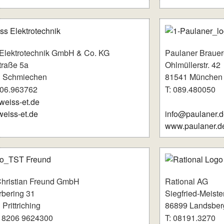
Elektrotechnik GmbH & Co. KG
Paulaner Braue
traße 5a
Ohlmüllerstr. 42
 Schmiechen
81541 München
206.963762
T: 089.480050
weiss-et.de
eiss-et.de
info@paulaner.d
www.paulaner.d
hristian Freund GmbH
Rational AG
bering 31
Siegfried-Meiste
Prittriching
86899 Landsber
9 8206 9624300
T: 08191.3270